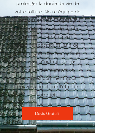
prolonger la durée de vie de
votre toiture. Notre équipe de
professionnels s'engage à
offrir des services de haute
qualité, adaptés à vos
besoins spécifiques, afin de
garantir une toiture propre et
protégée. Contactez-nous
pour un devis gratuit et
découvrez comment nous
pouvons améliorer l'état de
votre toit.
Devis Gratuit