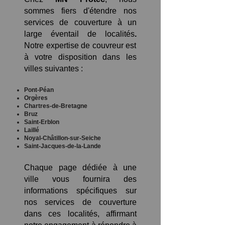
sommes fiers d'étendre nos
services de couverture à un
large éventail de localités
.
Notre expertise de couvreur est
à votre disposition dans les
villes suivantes :
Pont-Péan
Orgères
Chartres-de-Bretagne
Bruz
Saint-Erblon
Laillé
Noyal-Châtillon-sur-Seiche
Saint-Jacques-de-la-Lande
Chaque page dédiée à une
ville vous fournira des
informations spécifiques sur
nos services de couverture
dans ces localités, affirmant