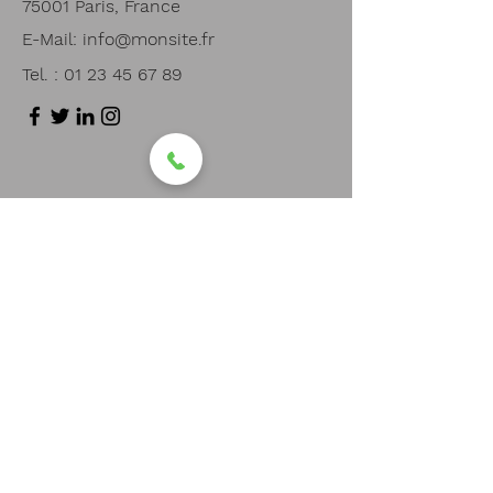
75001 Paris, France
E-Mail:
info@monsite.fr
Tel. :
01 23 45 67 89
Prénom
Nom de famille
E-mail